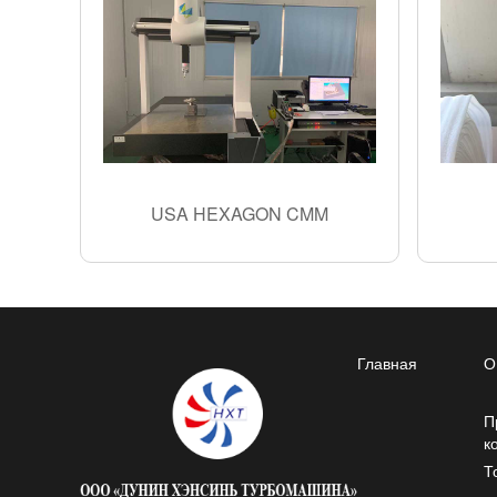
USA HEXAGON CMM
Главная
О
П
к
Т