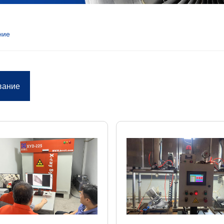
ние
вание