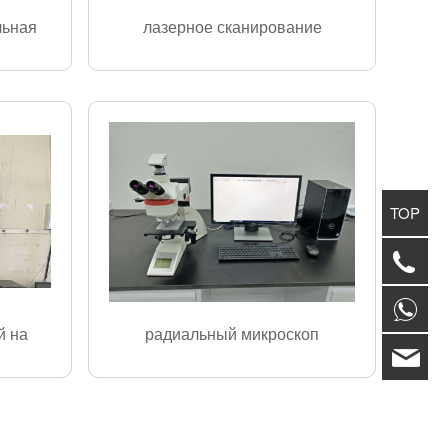
льная
лазерное сканирование
TOP
+86
+8
й на
радиальный микроскоп
inf