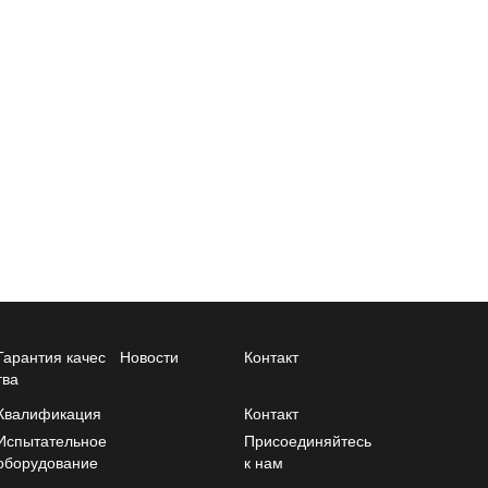
Гарантия качес
Новости
Контакт
тва
Квалификация
Контакт
Испытательное
Присоединяйтесь
оборудование
к нам