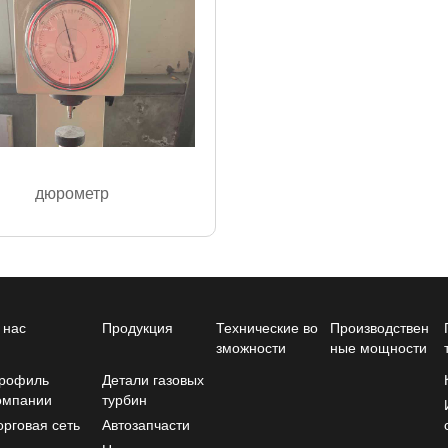
дюрометр
 нас
Продукция
Технические во
Производствен
зможности
ные мощности
рофиль
Детали газовых
омпании
турбин
орговая сеть
Автозапчасти