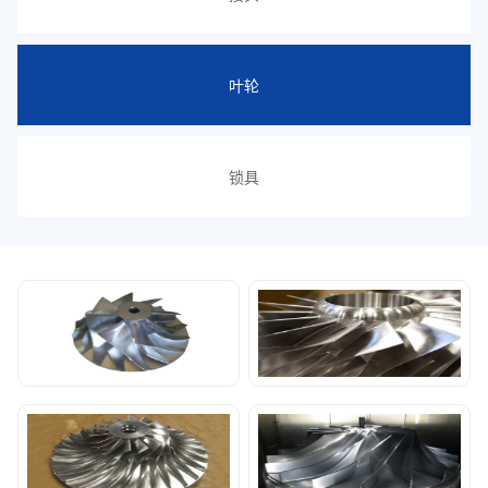
叶轮
锁具